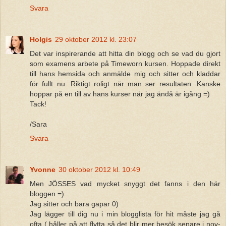
Svara
Holgis
29 oktober 2012 kl. 23:07
Det var inspirerande att hitta din blogg och se vad du gjort
som examens arbete på Timeworn kursen. Hoppade direkt
till hans hemsida och anmälde mig och sitter och kladdar
för fullt nu. Riktigt roligt när man ser resultaten. Kanske
hoppar på en till av hans kurser när jag ändå är igång =)
Tack!
/Sara
Svara
Yvonne
30 oktober 2012 kl. 10:49
Men JÖSSES vad mycket snyggt det fanns i den här
bloggen =)
Jag sitter och bara gapar 0)
Jag lägger till dig nu i min blogglista för hit måste jag gå
ofta ( håller på att flytta så det blir mer besök senare i nov-