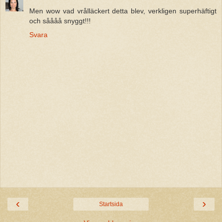
Men wow vad vrålläckert detta blev, verkligen superhäftigt
och såååå snyggt!!!
Svara
‹
›
Startsida