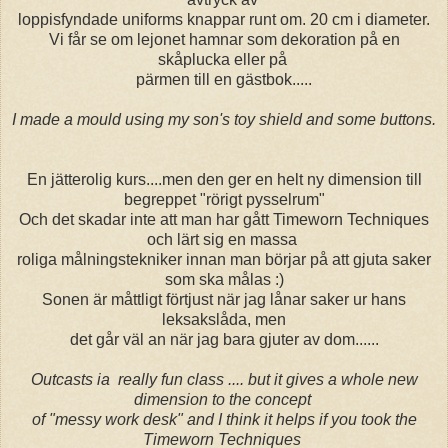
loppisfyndade uniforms knappar runt om. 20 cm i diameter.
Vi får se om lejonet hamnar som dekoration på en
skåplucka eller på
pärmen till en gästbok.....
I made a mould using my son's toy shield and some buttons.
En jätterolig kurs....men den ger en helt ny dimension till
begreppet "rörigt pysselrum"
Och det skadar inte att man har gått Timeworn Techniques
och lärt sig en massa
roliga målningstekniker innan man börjar på att gjuta saker
som ska målas :)
Sonen är måttligt förtjust när jag lånar saker ur hans
leksakslåda, men
det går väl an när jag bara gjuter av dom......
Outcasts ia really fun class .... but it gives a whole new
dimension to the concept
of "messy work desk" and I think it helps if you took the
Timeworn Techniques