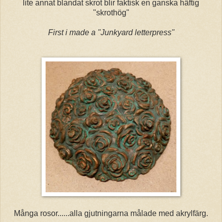
lite annat blandat skrot blir faktisk en ganska häftig
"skrothög"
First i made a "Junkyard letterpress"
Många rosor......alla gjutningarna målade med akrylfärg.